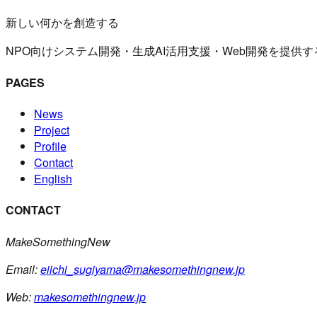
新しい何かを創造する
NPO向けシステム開発・生成AI活用支援・Web開発を提供
PAGES
News
Project
Profile
Contact
English
CONTACT
MakeSomethingNew
Email:
eiichi_sugiyama@makesomethingnew.jp
Web:
makesomethingnew.jp