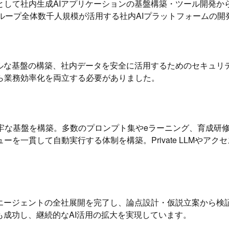
して社内生成AIアプリケーションの基盤構築・ツール開発か
ループ全体数千人規模が活用する社内AIプラットフォームの開
ブルな基盤の構築、社内データを安全に活用するためのセキュリ
ら業務効率化を両立する必要がありました。
堅牢な基盤を構築。多数のプロンプト集やeラーニング、育成研
を一貫して自動実行する体制を構築。Private LLMやア
Iエージェントの全社展開を完了し、論点設計・仮説立案から検
も成功し、継続的なAI活用の拡大を実現しています。