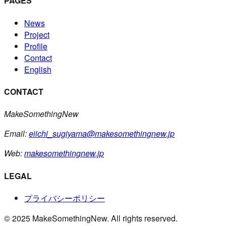
PAGES
News
Project
Profile
Contact
English
CONTACT
MakeSomethingNew
Email:
eiichi_sugiyama@makesomethingnew.jp
Web:
makesomethingnew.jp
LEGAL
プライバシーポリシー
© 2025 MakeSomethingNew. All rights reserved.